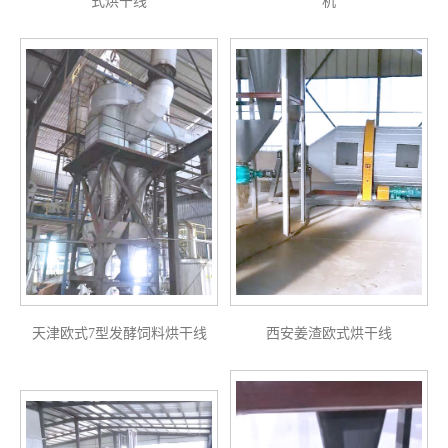
式烘干线
机
天津欧式7型发酵饲料烘干线
西安姜渣欧式烘干线