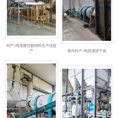
时产2吨发酵豆粕饲料生产线投
产
焦作时产1吨药渣烘干线