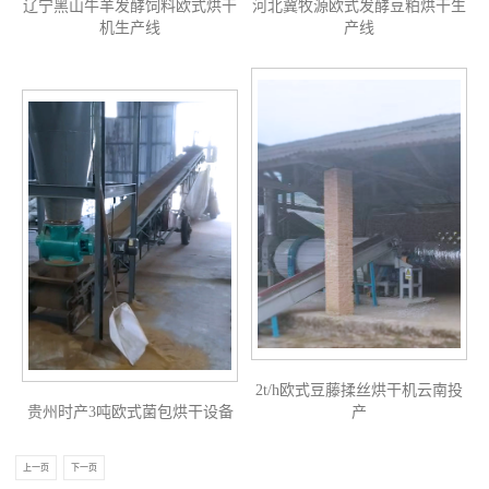
辽宁黑山牛羊发酵饲料欧式烘干
河北冀牧源欧式发酵豆粕烘干生
机生产线
产线
2t/h欧式豆藤揉丝烘干机云南投
贵州时产3吨欧式菌包烘干设备
产
上一页
下一页