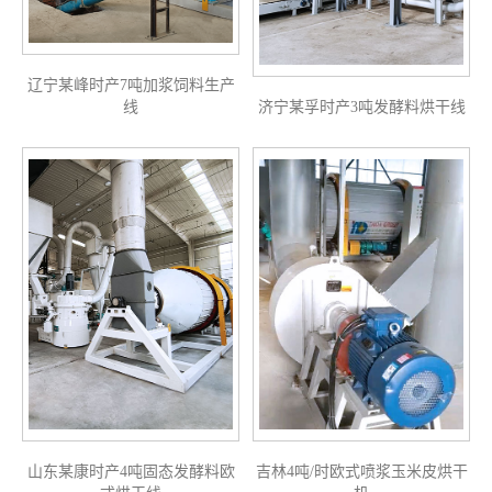
辽宁某峰时产7吨加浆饲料生产
线
济宁某孚时产3吨发酵料烘干线
山东某康时产4吨固态发酵料欧
吉林4吨/时欧式喷浆玉米皮烘干