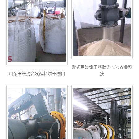
欧式豆渣烘干线助力长沙农业科
山东玉米混合发酵料烘干项目
技